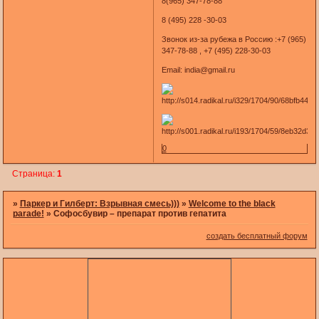
8(965) 347-78-88
8 (495) 228 -30-03
Звонок из-за рубежа в Россию :+7 (965)
347-78-88 , +7 (495) 228-30-03
Email: india@gmail.ru
0
Страница:
1
»
Паркер и Гилберт: Взрывная смесь)))
»
Welcome to the black
parade!
»
Софосбувир – препарат против гепатита
создать бесплатный форум