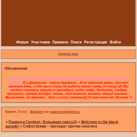
Форум
Участники
Правила
Поиск
Регистрация
Войти
Активные темы
Объявление
Мы открылись!!!!!!!!! Добро пожаловать, самые дружные люди на
земле...
Я и Доминика - самые дружные... Я ее чертова мать, она моя
хренова дочь, и обе мы в глаза не видели моего мужа, ее отца xD Мы
любим слушать музыку в автобусе, пить кофе, болтать, любим
прогулки, свежий воздух, спать, веселиться, писать общий рассказ...
Мы разные, но вместе... Это и есть счастье))) И вам того же! Велкам =*
Привет, Гость!
Войдите
или
зарегистрируйтесь
.
»
Паркер и Гилберт: Взрывная смесь)))
»
Welcome to the black
parade!
»
Софосбувир – препарат против гепатита