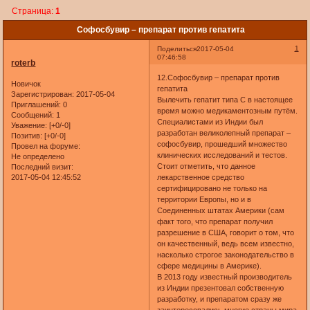
Страница:
1
Софосбувир – препарат против гепатита
1
Поделиться
2017-05-04
07:46:58
roterb
12.Софосбувир – препарат против
Новичок
гепатита
Зарегистрирован
: 2017-05-04
Вылечить гепатит типа С в настоящее
Приглашений:
0
время можно медикаментозным путём.
Сообщений:
1
Специалистами из Индии был
Уважение:
[+0/-0]
разработан великолепный препарат –
Позитив:
[+0/-0]
софосбувир, прошедший множество
Провел на форуме:
клинических исследований и тестов.
Не определено
Стоит отметить, что данное
Последний визит:
2017-05-04 12:45:52
лекарственное средство
сертифицировано не только на
территории Европы, но и в
Соединенных штатах Америки (сам
факт того, что препарат получил
разрешение в США, говорит о том, что
он качественный, ведь всем известно,
насколько строгое законодательство в
сфере медицины в Америке).
В 2013 году известный производитель
из Индии презентовал собственную
разработку, и препаратом сразу же