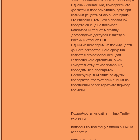
заинтересовались многие страны мира.
Однако к сожалению, приобрести его
достаточно проблематично, даже при
наличии рецепта от лечащего врача,
что связано с тем, что в свободной
продаже он ещё не появился.
Благодаря интернет-магазину
,софосбуфир доступен к заказу в
России и странах СНГ.
Одним из неоспоримых преимуществ
данного лекарственного средства
является его безопасность для
человеческого организма, о чем
свидетельствуют исследования,
проводимые с препаратом.
Софосбувир, в отличие от других
препаратов, требует применения на
протяжении более короткого периода
времени.
Подробности на сайте :
http://india-
expres.ru
Вопросы по телефону : 8(800) 5002878
бесплатно